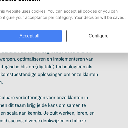
air team van Deloitte om waarde te leveren aan
ransformaties. Dit begint bij het definiëren
ntwerpen, optimaliseren en implementeren van
egische blik en (digitale) technologieën als
 toekomstbestendige oplossingen om onze klanten
n.
albare verbeteringen voor onze klanten in
innen dit team krijg je de kans om samen te
en scala aan kennis. Je zult werken, leren, en
eeld succes, diverse denkwijzen en talloze