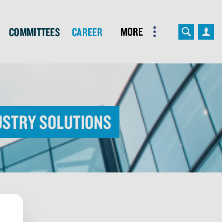
More
Committees
Career
ustry Solutions