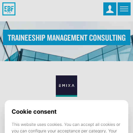
Traineeship Management Consulting
Company
EMIXA
Type
Traineeship
Location
Amsterdam